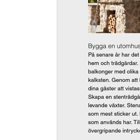
Bygga en utomhu
På senare år har det b
hem och trädgårdar. 
balkonger med olika 
kalksten. Genom att b
dina gäster att vista
Skapa en stenträdgår
levande växter. Stena
som mest sticker ut. H
som används har. Ti
övergripande intrycke