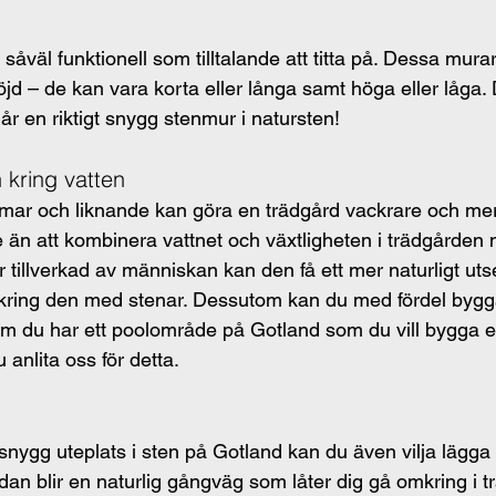
såväl funktionell som tilltalande att titta på. Dessa mur
öjd – de kan vara korta eller långa samt höga eller låga. D
år en riktigt snygg stenmur i natursten!
 kring vatten
mar och liknande kan göra en trädgård vackrare och mer t
e än att kombinera vattnet och växtligheten i trädgården
illverkad av människan kan den få ett mer naturligt ut
kring den med stenar. Dessutom kan du med fördel bygga
 Om du har ett poolområde på Gotland som du vill bygga 
 anlita oss för detta.
 snygg uteplats i sten på Gotland kan du även vilja lägga
dan blir en naturlig gångväg som låter dig gå omkring i 