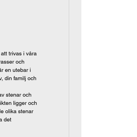
tt trivas i våra 
rasser och 
 en utebar i 
 din familj och 
av stenar och 
ikten ligger och 
de olika stenar 
 det 