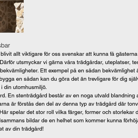
sbar
livit allt viktigare för oss svenskar att kunna få gästerna a
Därför utsmyckar vi gärna våra trädgårdar, uteplatser, te
bekvämligheter. Ett exempel på en sådan bekvämlighet är
ygga en sådan kan du göra det än trevligare för dig själv,
s i din utomhusmiljö.
d. En stenträdgård består av en noga utvald blandning 
rna är förstås den del av denna typ av trädgård där tonv
är spelar det stor roll vilka färger, former och storlekar 
llsammans bildar de en helhet som kommer kunna förhöja
t av din trädgård!