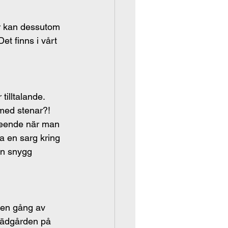
ar kan dessutom 
et finns i vårt 
illtalande. 
 med stenar?! 
seende när man 
 en sarg kring 
en snygg 
 en gång av 
trädgården på 